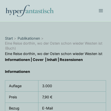
Zum
Inhalt
springen
Start
Publikationen
Eine Reise dorthin, wo der Osten schon wieder Westen ist
(Buch)
Eine Reise dorthin, wo der Osten schon wieder Westen ist
Informationen
|
Cover
|
Inhalt
|
Rezensionen
Informationen
Auflage
3.000
Preis
7,90 €
Bezug
E-Mail