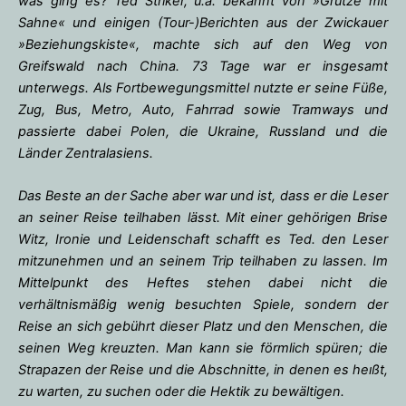
was ging es? Ted Striker, u.a. bekannt von »Grütze mit
Sahne« und einigen (Tour-)Berichten aus der Zwickauer
»Beziehungskiste«, machte sich auf den Weg von
Greifswald nach China. 73 Tage war er insgesamt
unterwegs. Als Fortbewegungsmittel nutzte er seine Füße,
Zug, Bus, Metro, Auto, Fahrrad sowie Tramways und
passierte dabei Polen, die Ukraine, Russland und die
Länder Zentralasiens.
Das Beste an der Sache aber war und ist, dass er die Leser
an seiner Reise teilhaben lässt. Mit einer gehörigen Brise
Witz, Ironie und Leidenschaft schafft es Ted. den Leser
mitzunehmen und an seinem Trip teilhaben zu lassen. Im
Mittelpunkt des Heftes stehen dabei nicht die
verhältnismäßig wenig besuchten Spiele, sondern der
Reise an sich gebührt dieser Platz und den Menschen, die
seinen Weg kreuzten. Man kann sie förmlich spüren; die
Strapazen der Reise und die Abschnitte, in denen es heıßt,
zu warten, zu suchen oder die Hektik zu bewältigen.